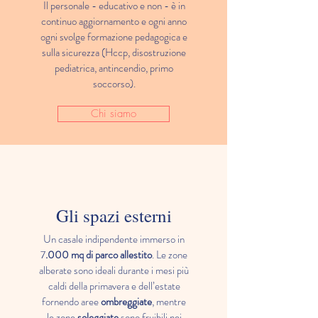
Il personale - educativo e non - è in
continuo aggiornamento e ogni anno
ogni svolge formazione pedagogica e
sulla sicurezza (Hccp, disostruzione
pediatrica, antincendio, primo
soccorso).
Chi siamo
Gli spazi esterni
Un casale indipendente immerso in
7
.000 mq di parco allestito
. Le zone
alberate sono ideali durante i mesi più
caldi della primavera e dell’estate
fornendo aree
ombreggiate
, mentre
le zone
soleggiate
sono fruibili nei